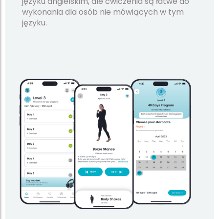
języku angielskim, ale ćwiczenia są łatwe do
wykonania dla osób nie mówiących w tym
języku.