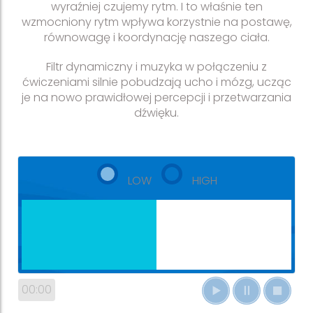
wyraźniej czujemy rytm. I to właśnie ten
wzmocniony rytm wpływa korzystnie na postawę,
równowagę i koordynację naszego ciała.
Filtr dynamiczny i muzyka w połączeniu z
ćwiczeniami silnie pobudzają ucho i mózg, ucząc
je na nowo prawidłowej percepcji i przetwarzania
dźwięku.
LOW
HIGH
00:00