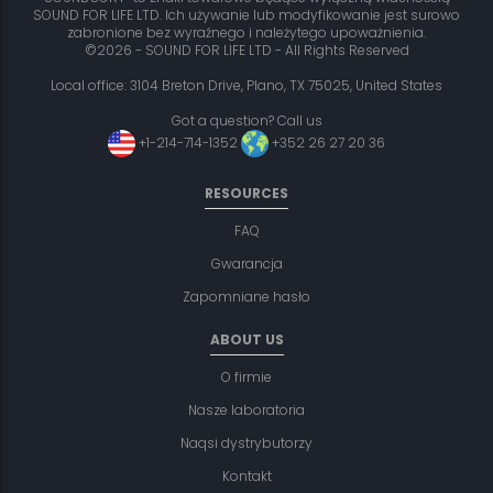
SOUND FOR LIFE LTD. Ich używanie lub modyfikowanie jest surowo
zabronione bez wyraźnego i należytego upoważnienia.
©2026 - SOUND FOR LIFE LTD - All Rights Reserved
Local office: 3104 Breton Drive, Plano, TX 75025, United States
Got a question? Call us
+1-214-714-1352
+352 26 27 20 36
RESOURCES
FAQ
Gwarancja
Zapomniane hasło
ABOUT US
O firmie
Nasze laboratoria
Naqsi dystrybutorzy
Kontakt