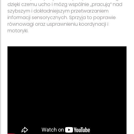
dzięki czemu ucho i mózg wspólnie „pracują” nad
szybszym i dokładniejszym przetwarzaniem
informacji sensorycznych. Sprzyja to poprawie
równowagi oraz usprawnieniu koordynacji i
motoryki.