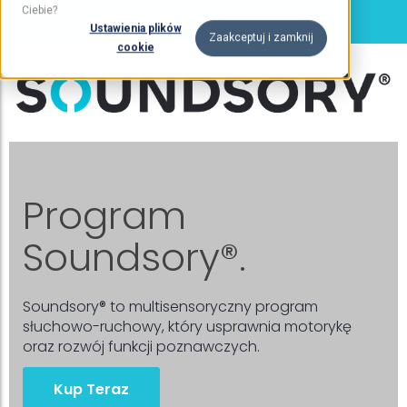
Ciebie?
Ustawienia plików
Zaakceptuj i zamknij
cookie
Program
Soundsory®.
Soundsory® to multisensoryczny program
słuchowo-ruchowy, który usprawnia motorykę
oraz rozwój funkcji poznawczych.
Kup Teraz