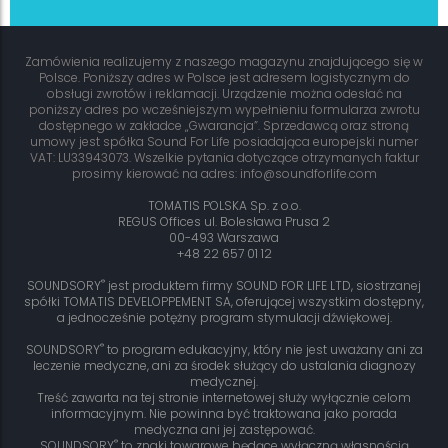
Zamówienia realizujemy z naszego magazynu znajdującego się w
Polsce. Poniższy adres w Polsce jest adresem logistycznym do
obsługi zwrotów i reklamacji. Urządzenie można odesłać na
poniższy adres po wcześniejszym wypełnieniu formularza zwrotu
dostępnego w zakładce „Gwarancja”. Sprzedawcą oraz stroną
umowy jest spółka Sound For Life posiadająca europejski numer
VAT: LU33943073. Wszelkie pytania dotyczące otrzymanych faktur
prosimy kierować na adres: info@soundforlife.com
TOMATIS POLSKA Sp. z o.o.
REGUS Offices ul. Bolesława Prusa 2
00-493 Warszawa
+48 22 657 01 12
®
SOUNDSORY
jest produktem firmy SOUND FOR LIFE LTD, siostrzanej
spółki TOMATIS DEVELOPPEMENT SA, oferującej wszystkim dostępny,
a jednocześnie potężny program stymulacji dźwiękowej.
®
SOUNDSORY
to program edukacyjny, który nie jest uważany ani za
leczenie medyczne, ani za środek służący do ustalania diagnozy
medycznej.
Treść zawarta na tej stronie internetowej służy wyłącznie celom
informacyjnym. Nie powinna być traktowana jako porada
medyczna ani jej zastępować.
®
SOUNDSORY
to znaki towarowe będące wyłączną własnością