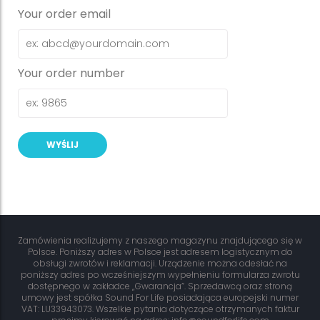
Your order email
Your order number
Zamówienia realizujemy z naszego magazynu znajdującego się w
Polsce. Poniższy adres w Polsce jest adresem logistycznym do
obsługi zwrotów i reklamacji. Urządzenie można odesłać na
poniższy adres po wcześniejszym wypełnieniu formularza zwrotu
dostępnego w zakładce „Gwarancja”. Sprzedawcą oraz stroną
umowy jest spółka Sound For Life posiadająca europejski numer
VAT: LU33943073. Wszelkie pytania dotyczące otrzymanych faktur