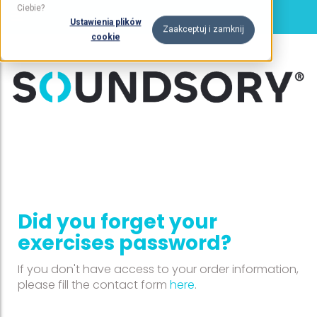
Ciebie?
Ustawienia plików
Zaakceptuj i zamknij
cookie
Did you forget your
exercises password?
If you don't have access to your order information,
please fill the contact form
here
.