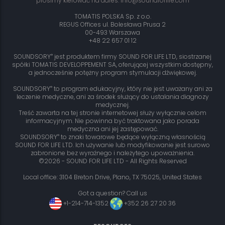
prosimy kierować na adres: info@soundforlife.com
TOMATIS POLSKA Sp. z o.o.
REGUS Offices ul. Bolesława Prusa 2
00-493 Warszawa
+48 22 657 01 12
®
SOUNDSORY
jest produktem firmy SOUND FOR LIFE LTD, siostrzanej
spółki TOMATIS DEVELOPPEMENT SA, oferującej wszystkim dostępny,
a jednocześnie potężny program stymulacji dźwiękowej.
®
SOUNDSORY
to program edukacyjny, który nie jest uważany ani za
leczenie medyczne, ani za środek służący do ustalania diagnozy
medycznej.
Treść zawarta na tej stronie internetowej służy wyłącznie celom
informacyjnym. Nie powinna być traktowana jako porada
medyczna ani jej zastępować.
®
SOUNDSORY
to znaki towarowe będące wyłączną własnością
SOUND FOR LIFE LTD. Ich używanie lub modyfikowanie jest surowo
zabronione bez wyraźnego i należytego upoważnienia.
©2026 - SOUND FOR LIFE LTD - All Rights Reserved
Local office: 3104 Breton Drive, Plano, TX 75025, United States
Got a question? Call us
+1-214-714-1352
+352 26 27 20 36