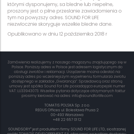
którymi dysponujemy, sa bledne lub niepelne,
proszony jest o pilne przeslanie zawiadomienia o
tym na powyzszy adres. SOUND FOR LIFE
niezwlocznie skoryguje wszelkie bledne dane.
Opublikowano w dniu 12 października 2018 r
Zamówienia realizujemy z naszego magazynu znajdującego się w
Polsce. Poniższy adres w Polsce jest adresem logistycznym do
obsługi zwrotów i reklamacji. Urządzenie można odesłać na
poniższy adres po wcześniejszym wypełnieniu formularza zwrotu
dostępnego w zakładce „Gwarancja”. Sprzedawcą oraz stroną
umowy jest spółka Sound For Life posiadająca europejski numer
VAT: LU33943073. Wszelkie pytania dotyczące otrzymanych faktur
prosimy kierować na adres: info@soundforlife.com
TOMATIS POLSKA Sp. z o.o.
REGUS Offices ul. Bolesława Prusa 2
00-493 Warszawa
+48 22 657 01 12
®
SOUNDSORY
jest produktem firmy SOUND FOR LIFE LTD, siostrzanej
spółki TOMATIS DEVELOPPEMENT SA, oferującej wszystkim dostępny,