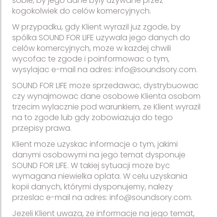
sobie, by jego dane byly uzywane przez
kogokolwiek do celów komercyjnych.
W przypadku, gdy Klient wyrazil juz zgode, by
spólka SOUND FOR LIFE uzywala jego danych do
celów komercyjnych, moze w kazdej chwili
wycofac te zgode i poinformowac o tym,
wysylajac e-mail na adres: info@soundsory.com.
SOUND FOR LIFE moze sprzedawac, dystrybuowac
czy wynajmowac dane osobowe Klienta osobom
trzecim wylacznie pod warunkiem, ze Klient wyrazil
na to zgode lub gdy zobowiazuja do tego
przepisy prawa.
Klient moze uzyskac informacje o tym, jakimi
danymi osobowymi na jego temat dysponuje
SOUND FOR LIFE. W takiej sytuacji moze byc
wymagana niewielka oplata. W celu uzyskania
kopii danych, którymi dysponujemy, nalezy
przeslac e-mail na adres: info@soundsory.com.
Jezeli Klient uwaza, ze informacje na jego temat,