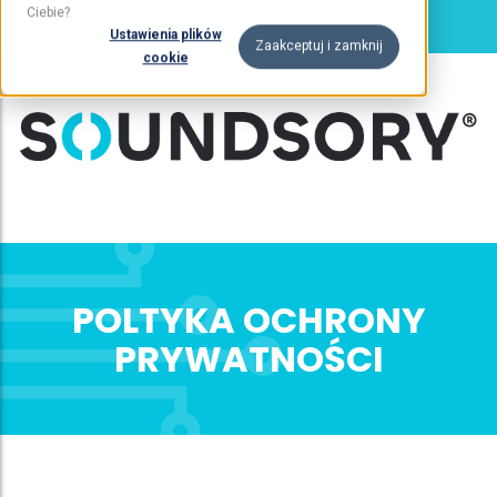
Ciebie?
Ustawienia plików
Zaakceptuj i zamknij
cookie
POLTYKA OCHRONY
PRYWATNOŚCI