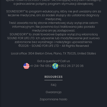
a jednocześnie potężny program stymulacji dźwiękowej.
®
SOUNDSORY
to program edukacyjny, który nie jest uważany ani za
leczenie medyczne, ani za środek służący do ustalania diagnozy
medycznej.
Treść zawarta na tej stronie internetowej służy wyłącznie celom
informacyjnym. Nie powinna być traktowana jako porada
medyczna ani jej zastępować.
®
SOUNDSORY
to znaki towarowe będące wyłączną własnością
SOUND FOR LIFE LTD. Ich używanie lub modyfikowanie jest surowo
zabronione bez wyraźnego i należytego upoważnienia.
©2026 - SOUND FOR LIFE LTD - All Rights Reserved
Local office: 3104 Breton Drive, Plano, TX 75025, United States
Got a question? Call us
+1-214-714-1352
+352 26 27 20 36
RESOURCES
FAQ
Gwarancja
Zapomniane hasło