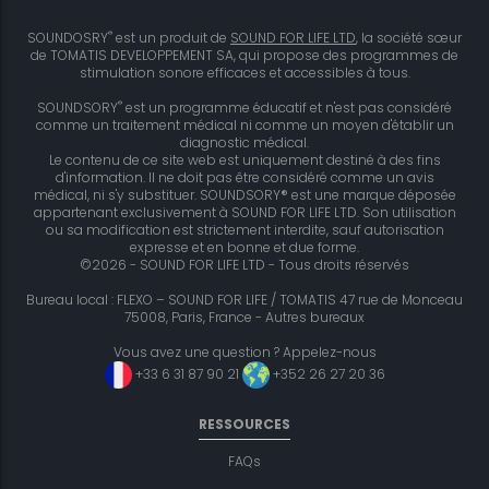
®
SOUNDOSRY
est un produit de
SOUND FOR LIFE LTD
, la société sœur
de TOMATIS DEVELOPPEMENT SA, qui propose des programmes de
stimulation sonore efficaces et accessibles à tous.
®
SOUNDSORY
est un programme éducatif et n'est pas considéré
comme un traitement médical ni comme un moyen d'établir un
diagnostic médical.
Le contenu de ce site web est uniquement destiné à des fins
d'information. Il ne doit pas être considéré comme un avis
médical, ni s'y substituer. SOUNDSORY® est une marque déposée
appartenant exclusivement à SOUND FOR LIFE LTD. Son utilisation
ou sa modification est strictement interdite, sauf autorisation
expresse et en bonne et due forme.
©2026 - SOUND FOR LIFE LTD - Tous droits réservés
Bureau local : FLEXO – SOUND FOR LIFE / TOMATIS 47 rue de Monceau
75008, Paris, France -
Autres bureaux
Vous avez une question ? Appelez-nous
+33 6 31 87 90 21
+352 26 27 20 36
RESSOURCES
FAQs