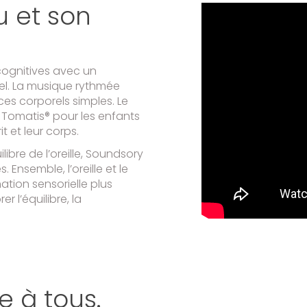
 et son
cognitives avec un
el. La musique rythmée
ces corporels simples. Le
Tomatis® pour les enfants
it et leur corps.
libre de l’oreille, Soundsory
Ensemble, l’oreille et le
ation sensorielle plus
 l’équilibre, la
e à tous.