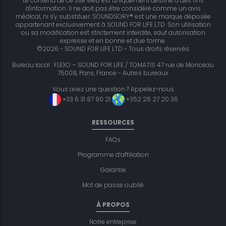
Le contenu de ce site web est uniquement destiné à des fins
d'information. Il ne doit pas être considéré comme un avis
médical, ni s'y substituer. SOUNDSORY® est une marque déposée
appartenant exclusivement à SOUND FOR LIFE LTD. Son utilisation
ou sa modification est strictement interdite, sauf autorisation
expresse et en bonne et due forme.
©2026 - SOUND FOR LIFE LTD - Tous droits réservés
Bureau local : FLEXO – SOUND FOR LIFE / TOMATIS 47 rue de Monceau
75008, Paris, France -
Autres bureaux
Vous avez une question ? Appelez-nous
+33 6 31 87 90 21
+352 26 27 20 36
RESSOURCES
FAQs
Programme d’affiliation
Garantie
Mot de passe oublié
À PROPOS
Notre entreprise