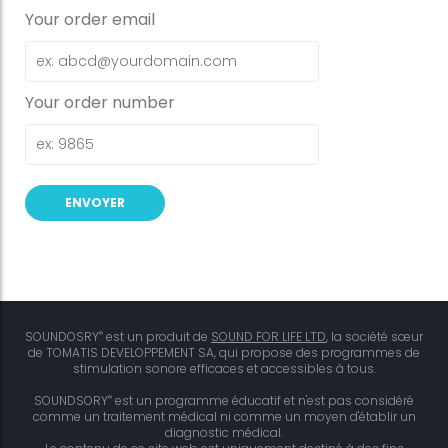
Your order email
Your order number
®
SOUNDOSRY
est un produit de
SOUND FOR LIFE LTD
, la société sœur
de TOMATIS DEVELOPPEMENT SA, qui propose des programmes de
stimulation sonore efficaces et accessibles à tous.
®
SOUNDSORY
est un programme éducatif et n'est pas considéré
comme un traitement médical ni comme un moyen d'établir un
diagnostic médical.